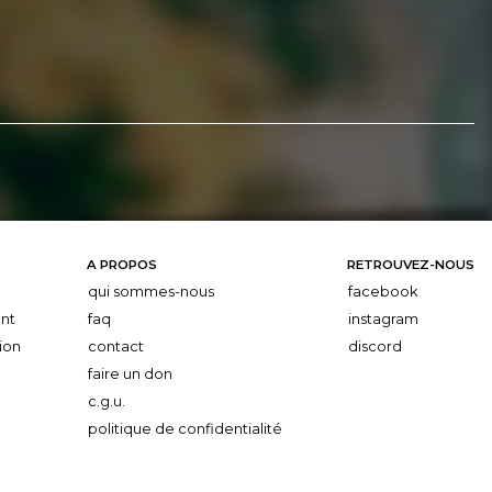
A PROPOS
RETROUVEZ-NOUS
qui sommes-nous
facebook
nt
faq
instagram
ion
contact
discord
faire un don
c.g.u.
politique de confidentialité