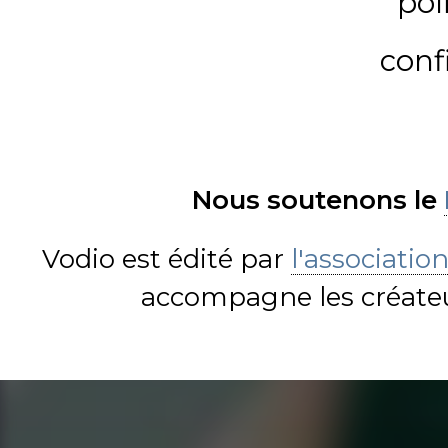
pol
conf