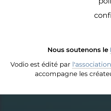
pol
conf