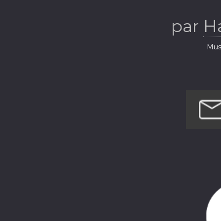
M
par
H
Musi