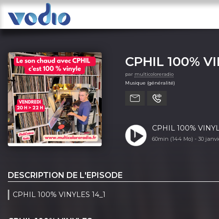
CPHIL 100% V
par
multicoloreradio
Musique (généralité)
CPHIL 100% VINYLE
60min (144 Mo) -
30 janv
DESCRIPTION DE L'EPISODE
CPHIL 100% VINYLES 14_1