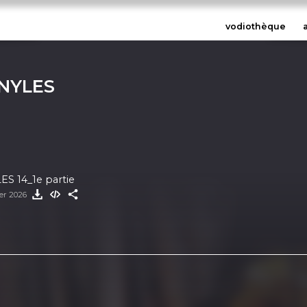
vodiothèque
INYLES
S 14_1e partie
ier 2026