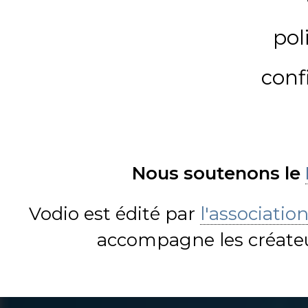
pol
conf