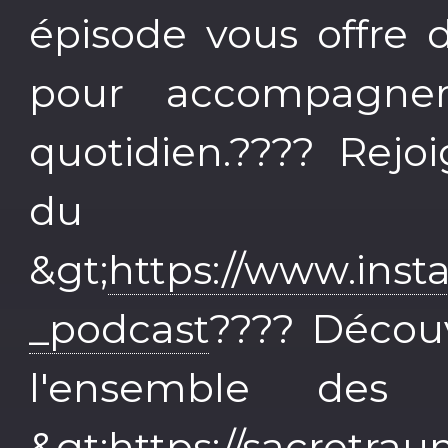
épisode vous offre 
pour accompagner
quotidien.???? Rejo
du p
&gt;
https://www.ins
_podcast
???? Découv
l'ensemble des 
&gt;
https://sacretr