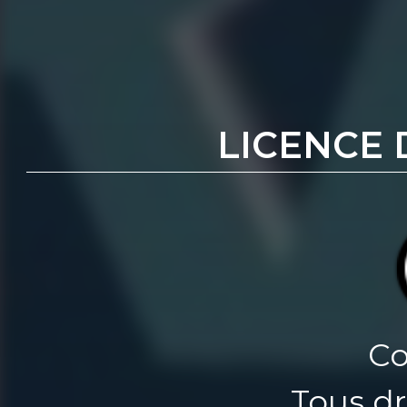
LICENCE 
Co
Tous dr