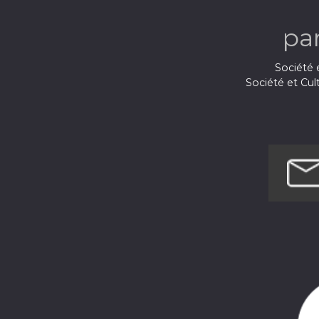
pa
Société e
Société et Cul
Techno