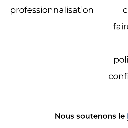
professionnalisation
c
fai
pol
conf