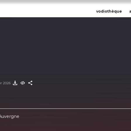
vodiothèque
a
er 2026
 Auvergne