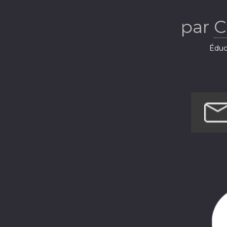
par
C
Éduca