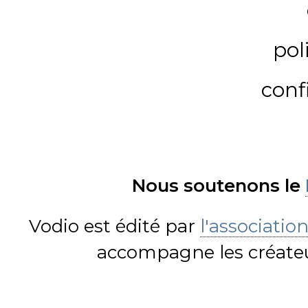
pol
conf