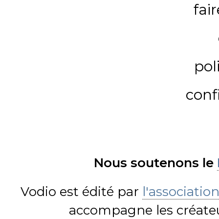
fai
pol
conf