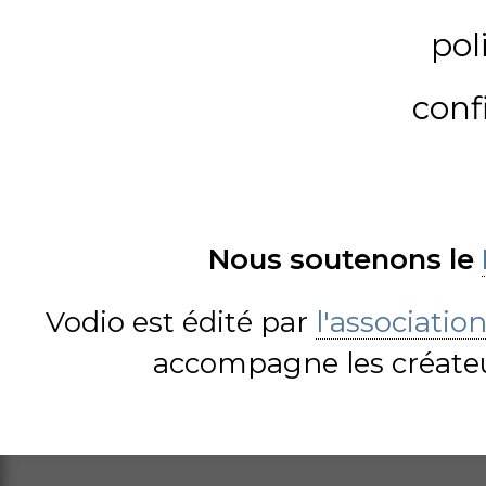
pol
conf