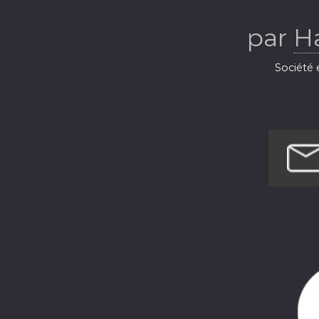
Périg
par
H
Société e