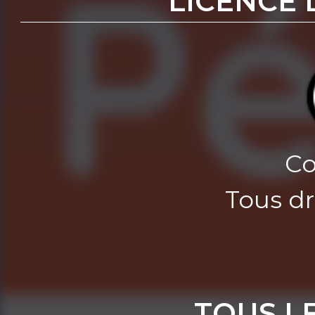
LICENCE 
Co
Tous dr
TOUS L