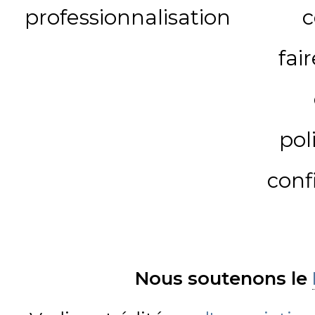
professionnalisation
c
fai
pol
conf