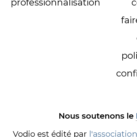
professionnalisation
c
fai
pol
conf