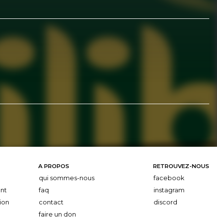
A PROPOS
RETROUVEZ-NOUS
qui sommes-nous
facebook
nt
faq
instagram
ion
contact
discord
faire un don