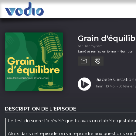
Grain d'équilib
par
Diet.myriam
Santé et remise en forme > Nutrition
Diabète Gestationn
11min (10 Mo) -
03 février
DESCRIPTION DE L'EPISODE
Le test du sucre t’a révélé que tu avais un diabète gestati
Alors dans cet épisode on va répondre aux questions sur l’a