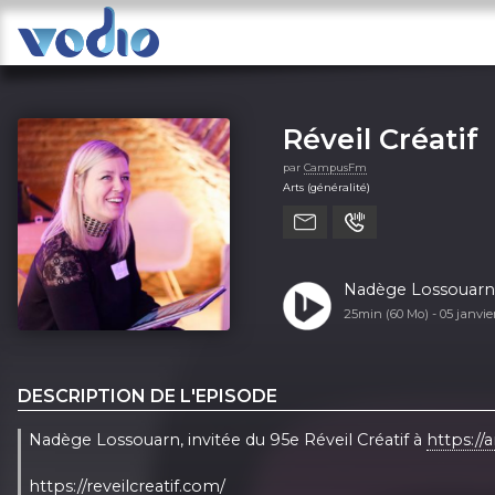
Réveil Créatif
par
CampusFm
Arts (généralité)
Nadège Lossouarn 
25min (60 Mo) -
05 janvi
DESCRIPTION DE L'EPISODE
Nadège Lossouarn, invitée du 95e Réveil Créatif à
https://ar
https://reveilcreatif.com/