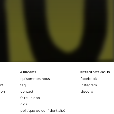
A PROPOS
RETROUVEZ-NOUS
qui sommes-nous
facebook
nt
faq
instagram
ion
contact
discord
faire un don
c.g.u.
politique de confidentialité