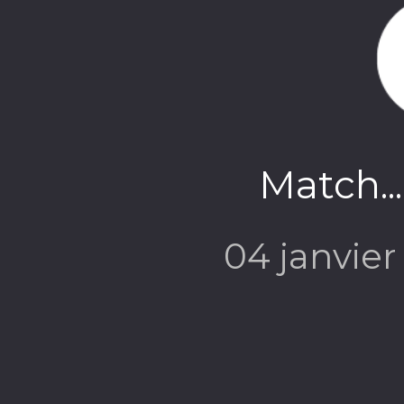
Société et c
Match..
04 janvie