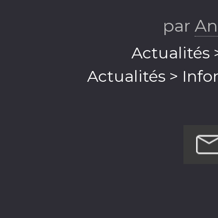
par
An
Actualités
Actualités > Inf
Éducation > Amé
Fiction
Santé et remise e
Santé et remise
Science > S
Science > 