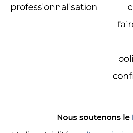
professionnalisation
c
fai
pol
conf