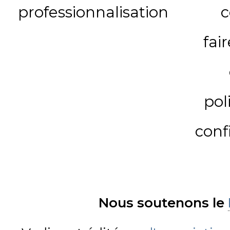
professionnalisation
c
fai
pol
conf