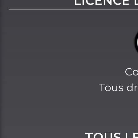
LICENCE 
Co
Tous dr
TOUS L