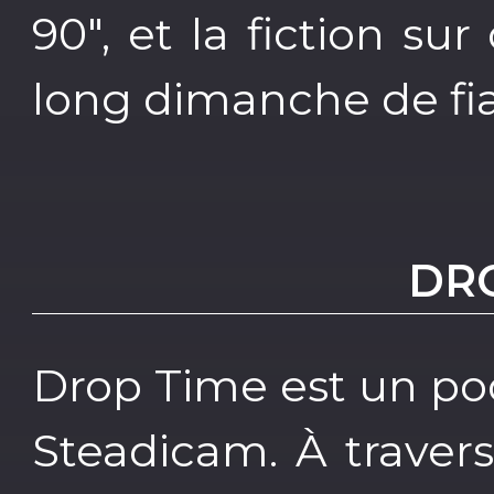
90", et la fiction 
long dimanche de fian
DR
Drop Time est un pod
Steadicam. À traver