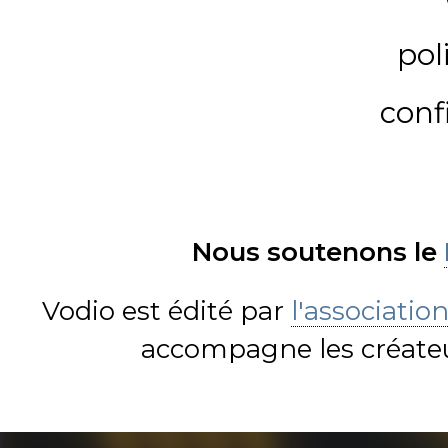
pol
conf