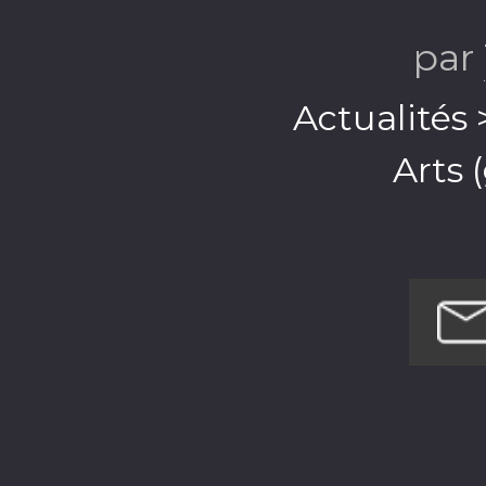
Ai
par
Actualités
Arts 
Arts >
Arts >
Arts > S
Comédie
Comédie
Films et TV >