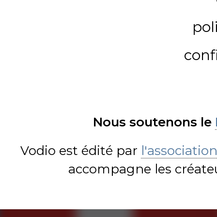
pol
conf