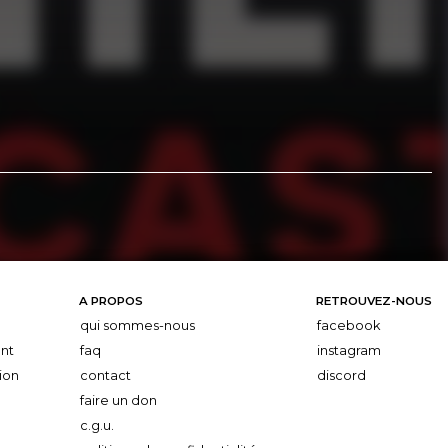
A PROPOS
RETROUVEZ-NOUS
qui sommes-nous
facebook
nt
faq
instagram
ion
contact
discord
faire un don
c.g.u.