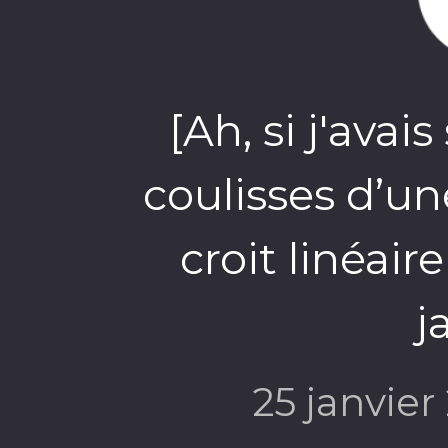
[Ah, si j'avai
coulisses d’un
croit linéair
j
25 janvie