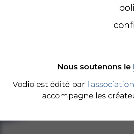
pol
conf