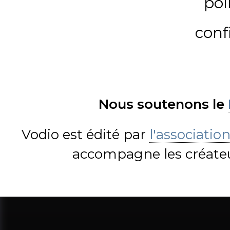
pol
conf