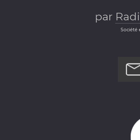
Ba
par
Radi
Société e