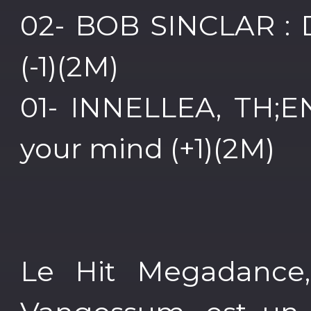
02- BOB SINCLAR : 
(-1)(2M)
01- INNELLEA, TH;E
your mind (+1)(2M)
Le Hit Megadance,