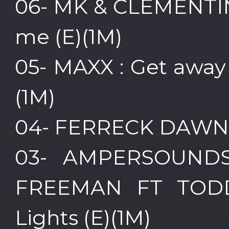
06- MK & CLEMENTI
me (E)(1M)
05- MAXX : Get away 
(1M)
04- FERRECK DAWN & 
03- AMPERSOUND
FREEMAN FT TODD
Lights (E)(1M)