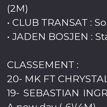
(2M)
• CLUB TRANSAT : So
• JADEN BOSJEN : Sta
CLASSEMENT :
20- MK FT CHRYSTAL :
19- SEBASTIAN ING
A new day (-6)(4M)