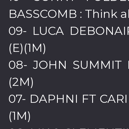
BASSCOMB : Think ab
09- LUCA DEBONAIR
(E)(1M)
08- JOHN SUMMIT FT 
(2M)
07- DAPHNI FT CARIB
(1M)