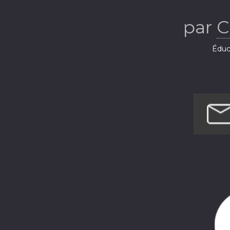
par
C
Éduca