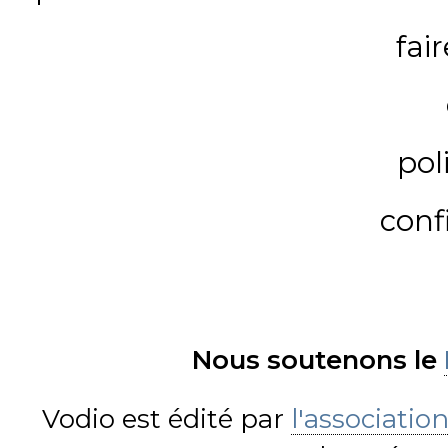
fai
pol
conf