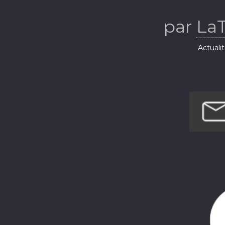
par
La
Actuali