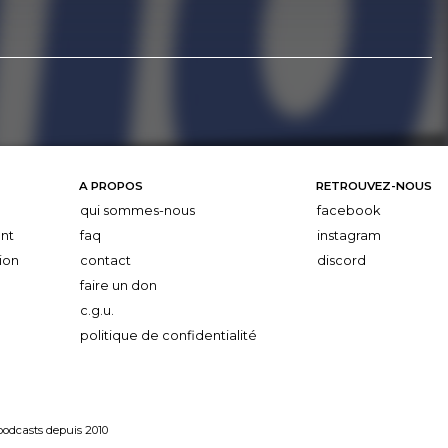
A PROPOS
RETROUVEZ-NOUS
qui sommes-nous
facebook
nt
faq
instagram
ion
contact
discord
faire un don
c.g.u.
politique de confidentialité
 podcasts depuis 2010