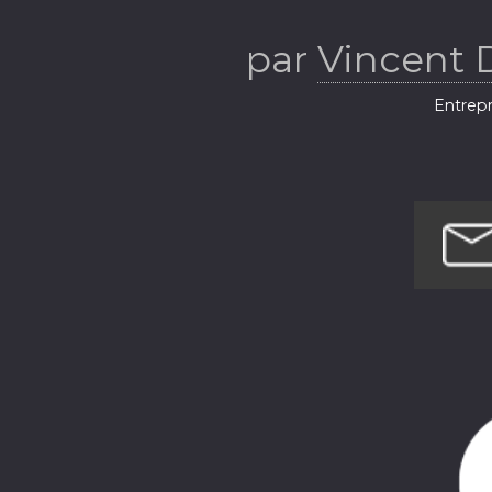
l'entrepren
par
Vincent D
plein
Entrepr