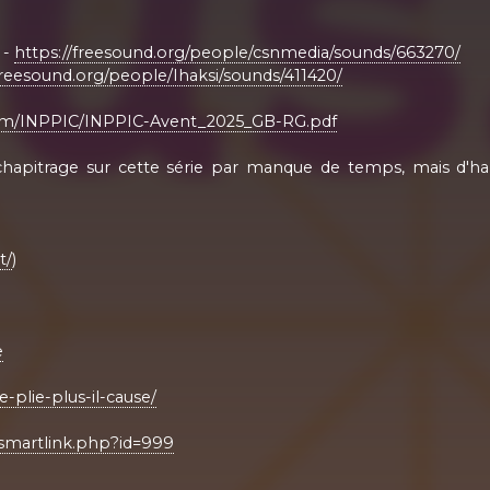
 -
https://freesound.org/people/csnmedia/sounds/663270/
freesound.org/people/Ihaksi/sounds/411420/
com/INPPIC/INPPIC-Avent_2025_GB-RG.pdf
hapitrage sur cette série par manque de temps, mais d'hab
t/
)
e
-plie-plus-il-cause/
/smartlink.php?id=999