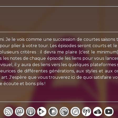
rigami. Je le vois comme une succession de courtes saisons 
our plier à votre tour. Les épisodes seront courts et l
lusieurs critères : il devra me plaire (c'est le minimum
s les notes de chaque épisode les liens pour vous lancer
isuel, il y aura des liens vers les quelques plateformes s
eurices de différentes générations, aux styles et aux or
art. J'espère que vous trouverez ici de quoi satisfaire vot
 écoute et bons plis !