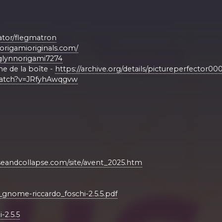
eator/flegmatron
origamioriginals.com/
glynnorigami7274
me de la boîte -
https://archive.org/details/pictureperfector00
watch?v=JRfyhAwqgvw
seandcollapse.com/site/avent_2025.htm
gnome-riccardo_foschi-2.5.5.pdf
-2.5.5