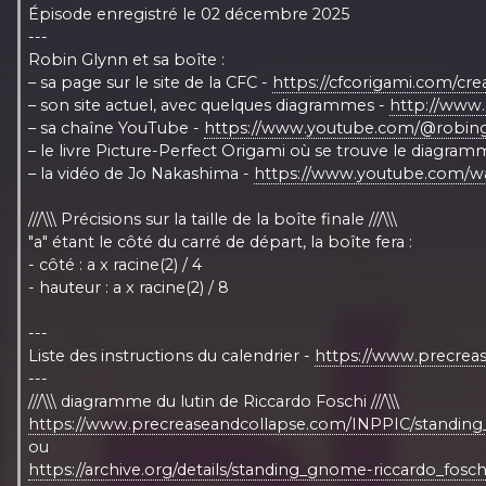
Épisode enregistré le 02 décembre 2025
---
Robin Glynn et sa boîte :
– sa page sur le site de la CFC -
https://cfcorigami.com/cr
– son site actuel, avec quelques diagrammes -
http://www.
– sa chaîne YouTube -
https://www.youtube.com/@robin
– le livre Picture-Perfect Origami où se trouve le diagram
– la vidéo de Jo Nakashima -
https://www.youtube.com/
///\\\ Précisions sur la taille de la boîte finale ///\\\
"a" étant le côté du carré de départ, la boîte fera :
- côté : a x racine(2) / 4
- hauteur : a x racine(2) / 8
---
Liste des instructions du calendrier -
https://www.precrea
---
///\\\ diagramme du lutin de Riccardo Foschi ///\\\
https://www.precreaseandcollapse.com/INPPIC/standing_
ou
https://archive.org/details/standing_gnome-riccardo_foschi