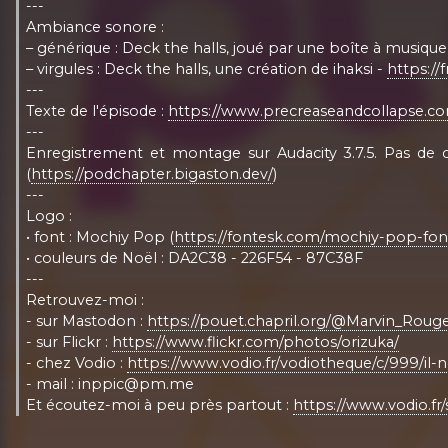
---
Ambiance sonore :
– générique : Deck the halls, joué par une boîte à musique
– virgules : Deck the halls, une création de ihaksi -
https://
---
Texte de l'épisode :
https://www.precreaseandcollapse.
---
Enregistrement et montage sur Audacity 3.7.5. Pas de c
(
https://podchapter.bigaston.dev/
)
---
Logo :
• font : Mochiy Pop (
https://fontesk.com/mochiy-pop-fon
• couleurs de Noël : DA2C38 - 226F54 - 87C38F
---
Retrouvez-moi :
- sur Mastodon :
https://pouet.chapril.org/@Marvin_Roug
- sur Flickr :
https://www.flickr.com/photos/orizuka/
- chez Vodio :
https://www.vodio.fr/vodiotheque/c/999/il-ne
- mail : inppic@pm.me
Et écoutez-moi à peu près partout :
https://www.vodio.fr