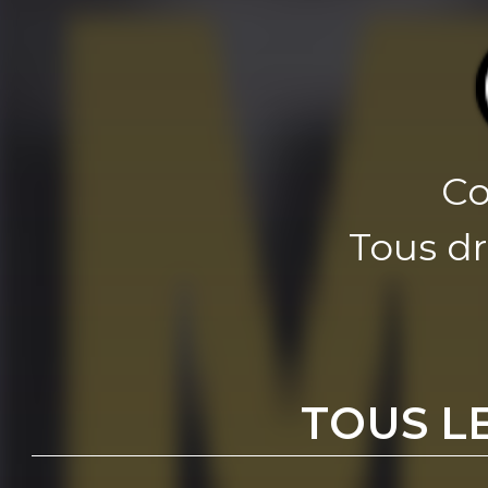
Co
Tous dr
TOUS L