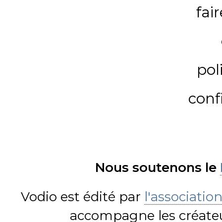
fai
pol
conf