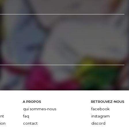
A PROPOS
RETROUVEZ-NOUS
qui sommes-nous
facebook
nt
faq
instagram
ion
contact
discord