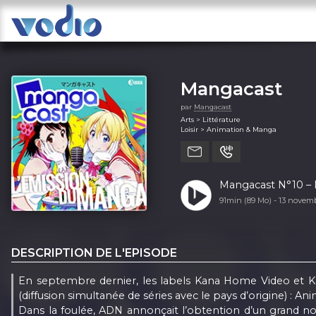
Mangacast
par
Mangacast
Arts > Littérature
Loisir > Animation & Manga
Mangacast N°10 – D
91min (89 Mo) -
13 novem
DESCRIPTION DE L'EPISODE
En septembre dernier, les labels Kana Home Video et 
(diffusion simultanée de séries avec le pays d’origine) : An
Dans la foulée, ADN annonçait l’obtention d’un grand nomb