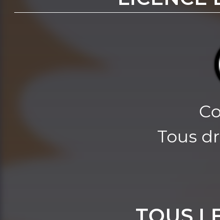
Co
Tous dr
TOUS L