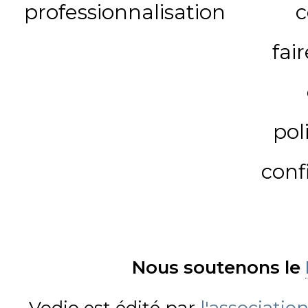
professionnalisation
c
fai
pol
conf