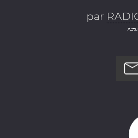
par
RADI
Actua