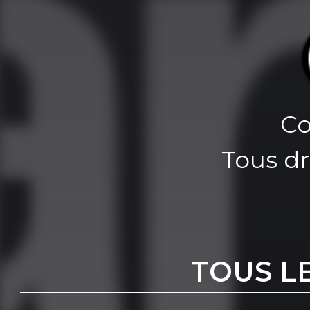
Co
Tous dr
TOUS L