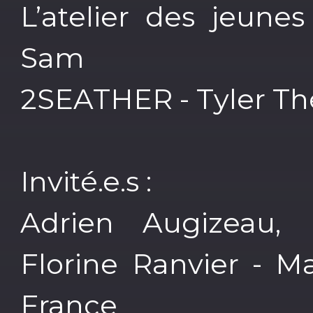
L’atelier des jeunes
Sam
2SEATHER - Tyler Th
Invité.e.s :
Adrien Augizeau,
Florine Ranvier - M
France