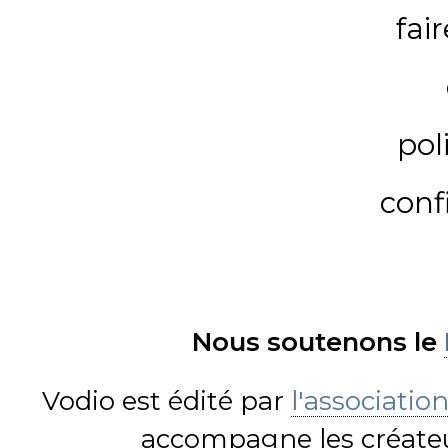
fai
pol
conf