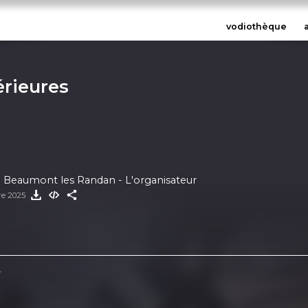
vodiothèque
érieures
 Beaumont les Randan - L'organisateur
re 2025
r