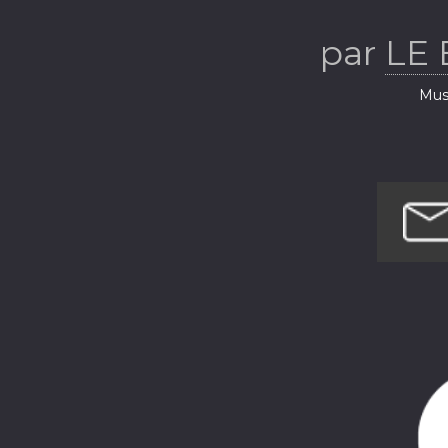
par
LE
Musi