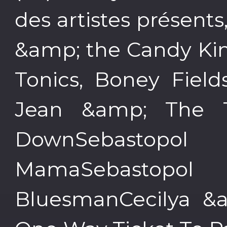
des artistes présents
&amp; the Candy Kin
Tonics, Boney Field
Jean &amp; The T
DownSebastopol
MamaSebasto
BluesmanCecilya &