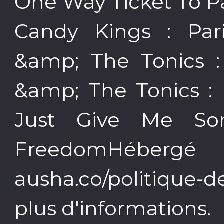
One Way Ticket To P
Candy Kings : Pa
&amp; The Tonics :
&amp; The Tonics : 
Just Give Me So
FreedomHébergé
ausha.co/politique-
plus d'informations.