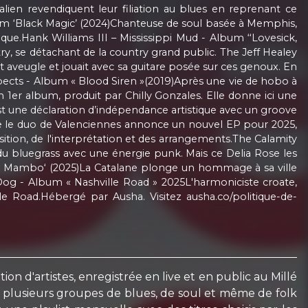
lien revendiquent leur filiation au blues en reprenant ce
lbum ‘Black Magic’ (2024)Chanteuse de soul basée à Memphis,
que.Hank Williams III – Mississippi Mud - Album ‘‘Lovesick,
ry, se détachant de la country grand public. The Jeff Healey
it aveugle et jouait avec sa guitare posée sur ces genoux. En
ospects - Album « Blood Siren »(2019)Après une vie de hobo à
on 1er album, produit par Chilly Gonzales. Elle donne ici une
t une déclaration d’indépendance artistique avec un groove
que le duo de Valenciennes annonce un nouvel EP pour 2025,
sition, de l'interprétation et des arrangements.The Calamity
du bluegrass avec une énergie punk. Mais ce Delia Rose les
ian Mambo‘ (2025)La Catalane plonge un hommage à sa ville
Dog - Album « Nashville Road » 2025L'harmoniciste croate,
le Road.Hébergé par Ausha. Visitez ausha.co/politique-de-
on d'artistes, enregistrée en live et en public au Millé
ec plusieurs groupes de blues, de soul et même de folk