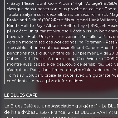
- Baby Please Dont Go - Album ‘High Voltage’(1975)Dès 
classique dans une version plus proche de celle de Them 
Tabilah Safya a sorti deux albums. Le second, ‘Black Mag
Broke and Driftin' (2002)Petit-fils du grand Hank Williams
Band - Hell To Pay - Album « Hell To Pay »(1990)Jeff Heale
plus d'être un guitariste virtuose, il était aussi un bon 
travers les Etats-Unis, c'est en venant s'installer à Pari
version modernisée des work songs.Ina Forsman – Pass You
irrésistible, et une soul incendiaireSecret Garden And T
penchons nous ici sur un titre de leur premier EP de 2018,
Cubes - Delia Rose - Album « Long Cold Winter »(2009)Ce 
montre aussi capable de beaucoup de sensibilité....Cec
d’adoption, Paris, dans l’encre du rythm’blues, du rock
Tomislav Goluban, croise la route avec un guitariste ‘w
confidentialite pour plus d'informations.
LE BLUES CAFE
Le Blues Café est une Association qui gère : 1 - Le BLU
de l'Isle d'Abeau (38 - France) 2 - La BLUES PARTY : 