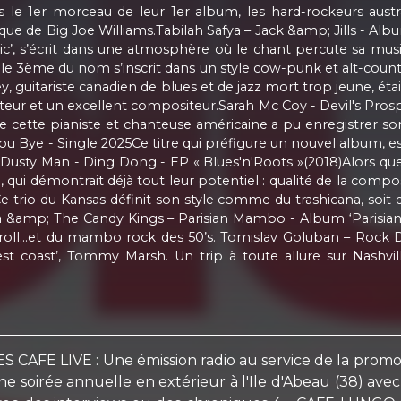
le 1er morceau de leur 1er album, les hard-rockeurs austra
que de Big Joe Williams.Tabilah Safya – Jack &amp; Jills - A
ic’, s’écrit dans une atmosphère où le chant percute sa musi
, le 3ème du nom s’inscrit dans un style cow-punk et alt-count
y, guitariste canadien de blues et de jazz mort trop jeune, éta
chanteur et un excellent compositeur.Sarah Mc Coy - Devil's Pr
s que cette pianiste et chanteuse américaine a pu enregistrer s
 Bye - Single 2025Ce titre qui préfigure un nouvel album, es
he Dusty Man - Ding Dong - EP « Blues'n'Roots »(2018)Alors 
 qui démontrait déjà tout leur potentiel : qualité de la compo
trio du Kansas définit son style comme du trashicana, soit 
ilya &amp; The Candy Kings – Parisian Mambo - Album ‘Paris
’n roll…et du mambo rock des 50’s. Tomislav Goluban – Rock 
est coast’, Tommy Marsh. Un trip à toute allure sur Nashvil
ES CAFE LIVE : Une émission radio au service de la promoti
une soirée annuelle en extérieur à l'Ile d'Abeau (38) av