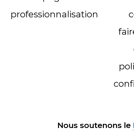
professionnalisation
c
fai
pol
conf