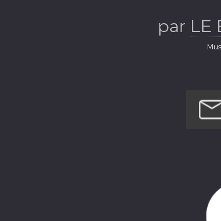
par
LE
Musi