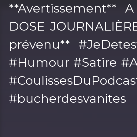
**Avertissement**
DOSE JOURNALIÈRE 
prévenu** #JeDetes
#Humour #Satire #A
#CoulissesDuPodcas
#bucherdesvanites