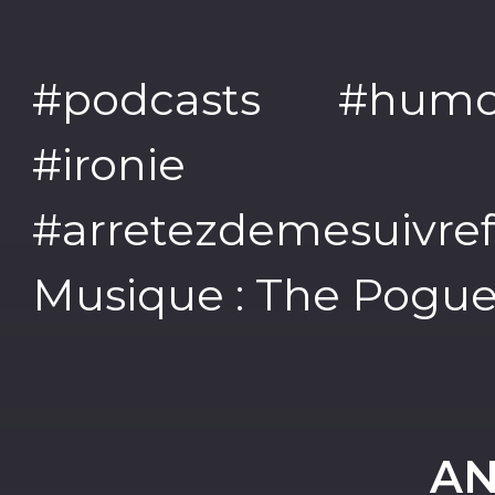
#podcasts #humo
#ironie #f
#arretezdemesuivre
Musique : The Pogues
AN