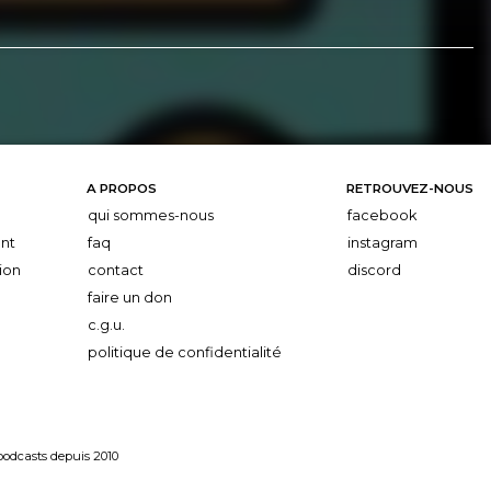
A PROPOS
RETROUVEZ-NOUS
qui sommes-nous
facebook
nt
faq
instagram
ion
contact
discord
faire un don
c.g.u.
politique de confidentialité
 podcasts depuis 2010