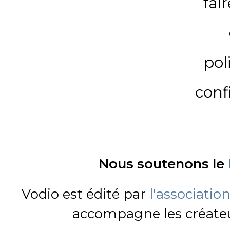
fai
pol
conf