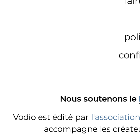
fai
pol
conf