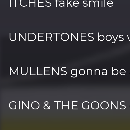
ITCHES fake smile
UNDERTONES boys wi
MULLENS gonna be
GINO & THE GOONS c