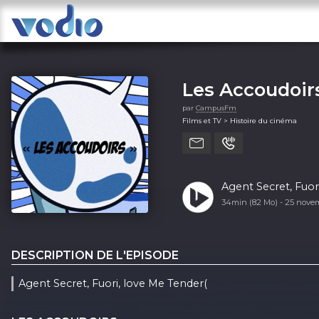
Les Accoudoir
par
CampusFm
Films et TV > Histoire du cinéma
Agent Secret, Fuori
34min (82 Mo) -
25 nove
DESCRIPTION DE L'EPISODE
Agent Secret, Fuori, love Me Tender(