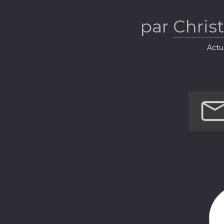
par
Chris
Actua