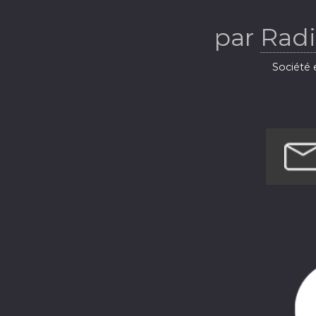
Ba
par
Radi
Société e