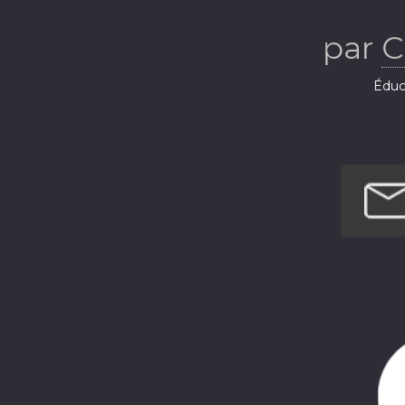
par
C
Éduca