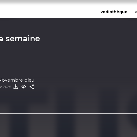
vodiothèque
la semaine
l Novembre bleu
re 2025