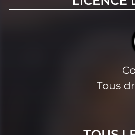
LICENCE 
Co
Tous dr
TOUS L