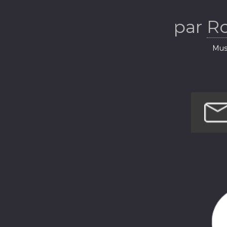
par
R
Musi