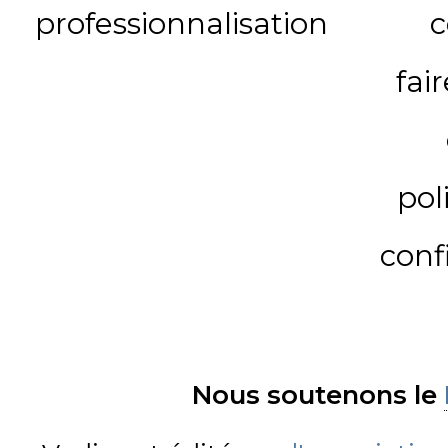
professionnalisation
c
fai
pol
conf