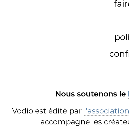
fai
pol
conf